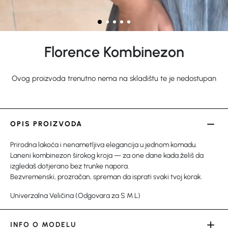
Florence Kombinezon
Ovog proizvoda trenutno nema na skladištu te je nedostupan
OPIS PROIZVODA
Prirodna lakoća i nenametljiva elegancija u jednom komadu.
Laneni kombinezon širokog kroja — za one dane kada želiš da
izgledaš dotjerano bez trunke napora.
Bezvremenski, prozračan, spreman da isprati svaki tvoj korak.
Univerzalna Veličina (Odgovara za S M L)
INFO O MODELU