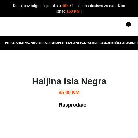
Kupuj bez brige – Isporuka u
48h
+ besplatna dostava za narudžbe
iznad
150 KM
!
0
POPULARNO
NAJNOVIJE
SALE
KOMPLETI
HALJINE
PANTALONE
SUKNJE
KOŠULJE
JAKNE 
Haljina Isla Negra
45,00
KM
Rasprodato