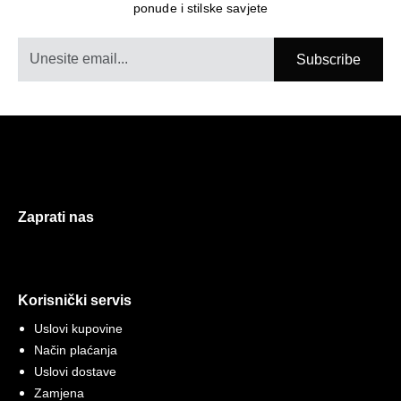
ponude i stilske savjete
kombinacijama. Izrađen od kvalitetnog materijala
koji dobro drži formu, ovaj mantil je savršen izbor
za prelazne sezone i outfite u kojima želite ostaviti
Subscribe
snažan i upečatljiv utisak. Komad koji nosi stav i
lako postaje centralni dio svake kombinacije.
Zaprati nas
Korisnički servis
Uslovi kupovine
Način plaćanja
Uslovi dostave
Zamjena