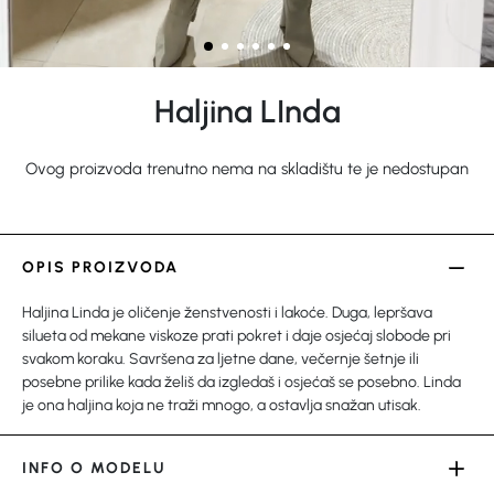
Haljina LInda
Ovog proizvoda trenutno nema na skladištu te je nedostupan
OPIS PROIZVODA
Haljina Linda je oličenje ženstvenosti i lakoće. Duga, lepršava
silueta od mekane viskoze prati pokret i daje osjećaj slobode pri
svakom koraku. Savršena za ljetne dane, večernje šetnje ili
posebne prilike kada želiš da izgledaš i osjećaš se posebno. Linda
je ona haljina koja ne traži mnogo, a ostavlja snažan utisak.
INFO O MODELU