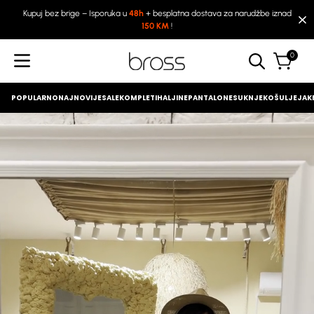
Kupuj bez brige – Isporuka u
48h
+ besplatna dostava za narudžbe iznad
150 KM
!
0
POPULARNO
NAJNOVIJE
SALE
KOMPLETI
HALJINE
PANTALONE
SUKNJE
KOŠULJE
JAKN