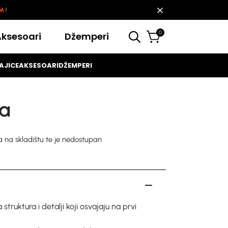
KM
!
0
Aksesoari
Džemperi
AJICE
AKSESOARI
DŽEMPERI
na
na skladištu te je nedostupan
struktura i detalji koji osvajaju na prvi