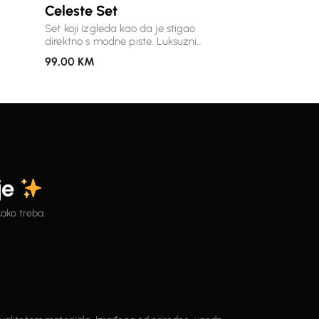
Celeste Set
modnim
Set koji izgleda kao da je stigao
dnako
direktno s modne piste. Luksuzni
tokom
materijal, upečatljiva zlatna dugmad i
99,00
KM
voluminozna mini suknja /šorc stvaraju
roj s
siluetu koja privlači poglede, a pritom
s
ostaje bezvremenska. Košulja
nog
opuštenog kroja elegantno pada, dok
tični
visoki struk i bogato nabrana balloon
 i
suknja naglašavaju figuru i daju
cijelom outfitu poseban karakter.
e sve
Savršen izbor za događaje, večernje
izlaske i sve prilike kada želite ostaviti
je
snažan utisak. Detalji: * premium
materijal s nježnim sjajem * efektna
zlatna dugmad * košulja oversized
kako treba.
kroja s voluminoznim rukavima * mini
balloon suknja visokog struka *
luksuzan izgled i izuzetno udoban
osjećaj * komad koji ćete nositi
sezonama.