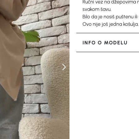
Ručni vez na džepovima n
svakom šavu.
Bilo da je nosiš puštenu ili
Ovo nije još jedna košulj
INFO O MODELU