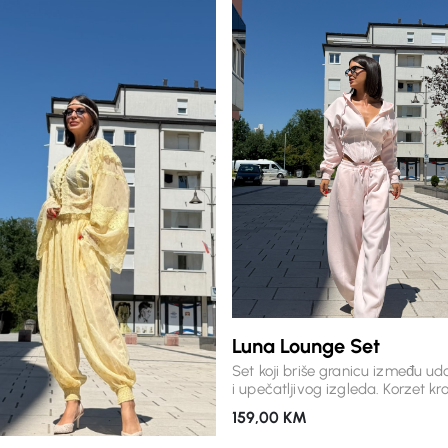
Luna Lounge Set
Set koji briše granicu između ud
i upečatljivog izgleda. Korzet kro
gornjeg dijela naglašava siluetu
159,00
KM
mekani premium materijal i opu
hlače donose osjećaj lakoće pri