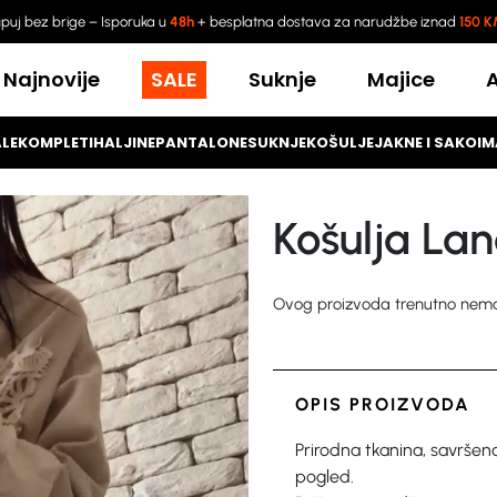
puj bez brige – Isporuka u
48h
+ besplatna dostava za narudžbe iznad
150 
Najnovije
SALE
Suknje
Majice
LE
KOMPLETI
HALJINE
PANTALONE
SUKNJE
KOŠULJE
JAKNE I SAKOI
M
Košulja La
Ovog proizvoda trenutno nema 
OPIS PROIZVODA
Prirodna tkanina, savršena 
pogled.