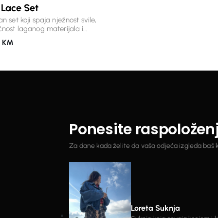
 Lace Set
pokretu. Nosite ga uz patike za dnevni
look ili ga podignite omiljenim 
n set koji spaja nježnost svile,
dodacima – ovaj set izgleda je
čnost laganog materijala i
dobro u gradu, na putovanju ili 
 čipkane detalje. Svaki element
opuštenih dana. Detalji: * premium,
0
KM
o je osmišljen kako bi stvorio
mekan i puniji materijal * korzet k
menski komad koji se izdvaja
patent zatvaračem * kapuljača 
da. Lepršava bluza s
učkurom * hlače ravnog, opušte
noznim rukavima i elegantnim
kroja s elastičnim pojasom * prak
ima savršeno se nadopunjuje s
džepovi * savršen spoj udobnosti
nim hlačama visokog struka,
modernog dizajna Jednom kada ga
ući siluetu koja je istovremeno
obučete, biće vam jasno zašto j
na i udobna. Zahvaljujući svili u
osim obične trenerke.
, materijal ima prepoznatljiv,
Ponesite raspoložen
pad i nježan sjaj. Savršen
a posebne prilike, ljetne večeri,
ja ili trenutke kada želite nositi
Za dane kada želite da vaša odjeća izgleda baš 
ta posebno. Detalji: *
m materijal sa svilenim
ma u sastavu * bogati čipkani
 * lagan, prozračan i elegantno
 bluza s voluminoznim rukavima
e s elastičnim pojasom za
alnu udobnost * bezvremenski
Loreta Suknja
koji ćete nositi godinama.