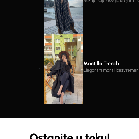
Suknja koja osvaja krojem i 
tkanine koja pruža savršen pa
preklopom i prorezom vizualn
Idealna za kombinovanje – od 
Komad koji izgleda moćno, a 
Mantilla Trench
Elegantni mantil bezvremensk
dizajn. Posebnu pažnju privla
komadu daju snažan modni kar
Struk je naglašen pojasom s
oblikuje i prilagodi figuri. Kr
lakoću nošenja u svakodnevnim kombinaci
materijala koji dobro drži fo
i outfite u kojima želite ostaviti snažan 
lako postaje centralni dio s
Ostanite u toku!