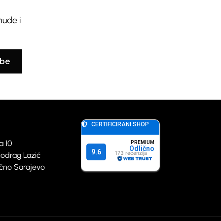
nude i
ibe
a 10
iodrag Lazić
točno Sarajevo