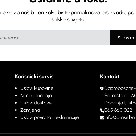
vite se za naš bilten kako biste primali nove proizvode, po
stilske savjete
Subscr
Korisnički servis
Kontakt
Uslovi kupovine
Dabrobosansk
Način plaćanja
Šetalište dr. M
Uslovi dostave
Dobrinja 1, Is
Zamjena
065 660 022
Uslovi povrata i reklamacije
info@bross.ba