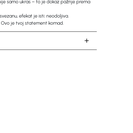
ije samo ukras – to je dokaz pažnje prema
 svezanu, efekat je isti: neodoljiva.
a. Ovo je tvoj statement komad.