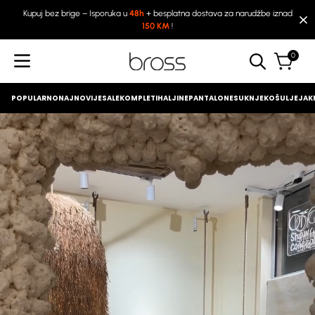
Kupuj bez brige – Isporuka u
48h
+ besplatna dostava za narudžbe iznad
150 KM
!
0
POPULARNO
NAJNOVIJE
SALE
KOMPLETI
HALJINE
PANTALONE
SUKNJE
KOŠULJE
JAKN