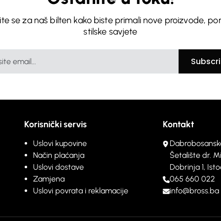
vite se za naš bilten kako biste primali nove proizvode, po
stilske savjete
Subscr
Korisnički servis
Kontakt
Uslovi kupovine
Dabrobosansk
Način plaćanja
Šetalište dr. M
Uslovi dostave
Dobrinja 1, Is
Zamjena
065 660 022
Uslovi povrata i reklamacije
info@bross.ba