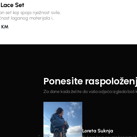
 Lace Set
pokretu. Nosite ga uz patike za dnevni
look ili ga podignite omiljenim 
n set koji spaja nježnost svile,
dodacima – ovaj set izgleda je
čnost laganog materijala i
dobro u gradu, na putovanju ili 
 čipkane detalje. Svaki element
opuštenih dana. Detalji: * premium,
0
KM
o je osmišljen kako bi stvorio
mekan i puniji materijal * korzet k
menski komad koji se izdvaja
patent zatvaračem * kapuljača 
da. Lepršava bluza s
učkurom * hlače ravnog, opušte
noznim rukavima i elegantnim
kroja s elastičnim pojasom * prak
ima savršeno se nadopunjuje s
džepovi * savršen spoj udobnosti
nim hlačama visokog struka,
modernog dizajna Jednom kada ga
ući siluetu koja je istovremeno
obučete, biće vam jasno zašto j
na i udobna. Zahvaljujući svili u
osim obične trenerke.
, materijal ima prepoznatljiv,
Ponesite raspoložen
pad i nježan sjaj. Savršen
a posebne prilike, ljetne večeri,
ja ili trenutke kada želite nositi
Za dane kada želite da vaša odjeća izgleda baš 
ta posebno. Detalji: *
m materijal sa svilenim
ma u sastavu * bogati čipkani
 * lagan, prozračan i elegantno
 bluza s voluminoznim rukavima
e s elastičnim pojasom za
alnu udobnost * bezvremenski
Loreta Suknja
koji ćete nositi godinama.