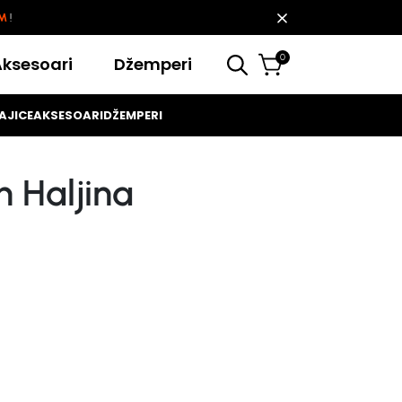
KM
!
0
Aksesoari
Džemperi
AJICE
AKSESOARI
DŽEMPERI
n Haljina
KM.