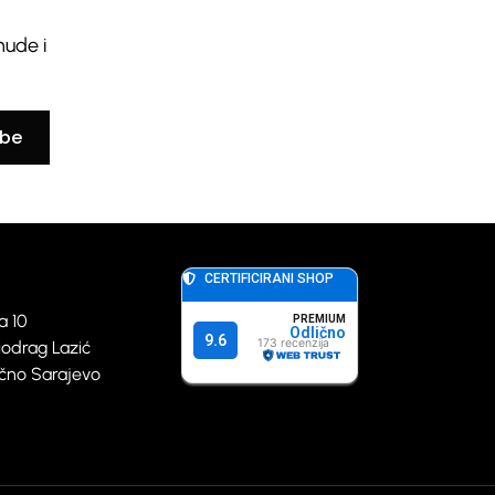
nude i
ibe
a 10
iodrag Lazić
točno Sarajevo