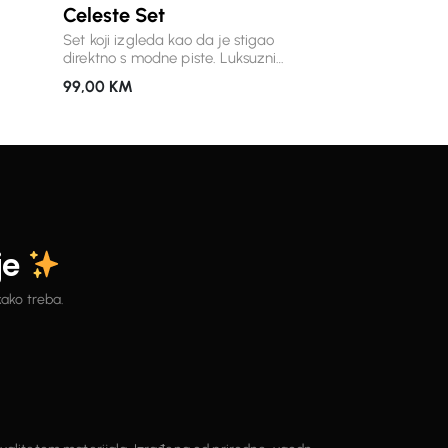
Celeste Set
modnim
Set koji izgleda kao da je stigao
dnako
direktno s modne piste. Luksuzni
tokom
materijal, upečatljiva zlatna dugmad i
99,00
KM
voluminozna mini suknja /šorc stvaraju
roj s
siluetu koja privlači poglede, a pritom
s
ostaje bezvremenska. Košulja
nog
opuštenog kroja elegantno pada, dok
tični
visoki struk i bogato nabrana balloon
 i
suknja naglašavaju figuru i daju
cijelom outfitu poseban karakter.
e sve
Savršen izbor za događaje, večernje
izlaske i sve prilike kada želite ostaviti
je
snažan utisak. Detalji: * premium
materijal s nježnim sjajem * efektna
zlatna dugmad * košulja oversized
kako treba.
kroja s voluminoznim rukavima * mini
balloon suknja visokog struka *
luksuzan izgled i izuzetno udoban
osjećaj * komad koji ćete nositi
sezonama.