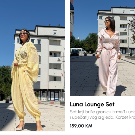
Luna Lounge Set
Set koji briše granicu između ud
i upečatljivog izgleda. Korzet kro
gornjeg dijela naglašava siluetu
159,00
KM
mekani premium materijal i opu
hlače donose osjećaj lakoće pri