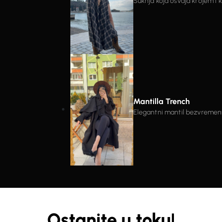
Suknja koja osvaja krojem i 
tkanine koja pruža savršen pa
preklopom i prorezom vizualn
Idealna za kombinovanje – od 
Komad koji izgleda moćno, a 
Mantilla Trench
Elegantni mantil bezvremensk
dizajn. Posebnu pažnju privla
komadu daju snažan modni kar
Struk je naglašen pojasom s
oblikuje i prilagodi figuri. Kr
lakoću nošenja u svakodnevnim kombinaci
materijala koji dobro drži fo
i outfite u kojima želite ostaviti snažan 
lako postaje centralni dio s
Ostanite u toku!