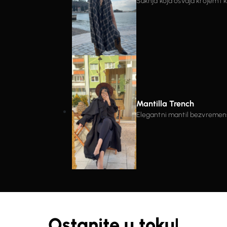
Suknja koja osvaja krojem i 
tkanine koja pruža savršen pa
preklopom i prorezom vizualn
Idealna za kombinovanje – od 
Komad koji izgleda moćno, a 
Mantilla Trench
Elegantni mantil bezvremensk
dizajn. Posebnu pažnju privla
komadu daju snažan modni kar
Struk je naglašen pojasom s
oblikuje i prilagodi figuri. Kr
lakoću nošenja u svakodnevnim kombinaci
materijala koji dobro drži fo
i outfite u kojima želite ostaviti snažan 
lako postaje centralni dio s
Ostanite u toku!