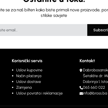
vite se za naš bilten kako biste primali nove proizvode, po
stilske savjete
Subscr
Korisnički servis
Kontakt
Uslovi kupovine
Dabrobosansk
Način plaćanja
Šetalište dr. M
Uslovi dostave
Dobrinja 1, Is
Zamjena
065 660 022
Uslovi povrata i reklamacije
info@bross.ba