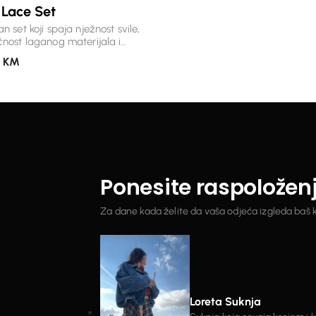
 Lace Set
pokretu. Nosite ga uz patike za dnevni
look ili ga podignite omiljenim 
n set koji spaja nježnost svile,
dodacima – ovaj set izgleda je
čnost laganog materijala i
dobro u gradu, na putovanju ili 
 čipkane detalje. Svaki element
opuštenih dana. Detalji: * premium,
0
KM
o je osmišljen kako bi stvorio
mekan i puniji materijal * korzet k
menski komad koji se izdvaja
patent zatvaračem * kapuljača 
da. Lepršava bluza s
učkurom * hlače ravnog, opušte
noznim rukavima i elegantnim
kroja s elastičnim pojasom * prak
ima savršeno se nadopunjuje s
džepovi * savršen spoj udobnosti
nim hlačama visokog struka,
modernog dizajna Jednom kada ga
ući siluetu koja je istovremeno
obučete, biće vam jasno zašto j
na i udobna. Zahvaljujući svili u
osim obične trenerke.
, materijal ima prepoznatljiv,
Ponesite raspoložen
pad i nježan sjaj. Savršen
a posebne prilike, ljetne večeri,
ja ili trenutke kada želite nositi
Za dane kada želite da vaša odjeća izgleda baš 
ta posebno. Detalji: *
m materijal sa svilenim
ma u sastavu * bogati čipkani
 * lagan, prozračan i elegantno
 bluza s voluminoznim rukavima
e s elastičnim pojasom za
alnu udobnost * bezvremenski
Loreta Suknja
koji ćete nositi godinama.