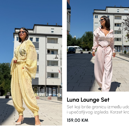
Luna Lounge Set
Set koji briše granicu između ud
i upečatljivog izgleda. Korzet kro
gornjeg dijela naglašava siluetu
159,00
KM
mekani premium materijal i opu
hlače donose osjećaj lakoće pri