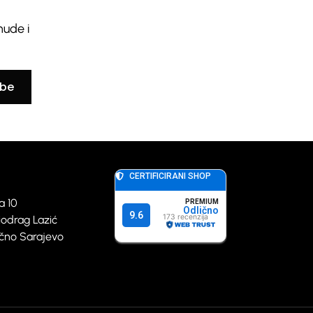
nude i
ibe
a 10
iodrag Lazić
točno Sarajevo