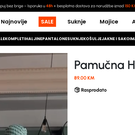
puj bez brige – Isporuka u
48h
+ besplatna dostava za narudžbe iznad
150 
Najnovije
SALE
Suknje
Majice
LE
KOMPLETI
HALJINE
PANTALONE
SUKNJE
KOŠULJE
JAKNE I SAKOI
M
Pamučna Ha
89,00
KM
Rasprodato