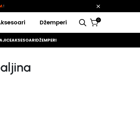
KM
!
0
Aksesoari
Džemperi
AJICE
AKSESOARI
DŽEMPERI
ljina