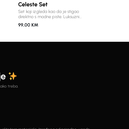
Celeste Set
modnim
Set koji izgleda kao da je stigao
dnako
direktno s modne piste. Luksuzni
tokom
materijal, upečatljiva zlatna dugmad i
99,00
KM
voluminozna mini suknja /šorc stvaraju
roj s
siluetu koja privlači poglede, a pritom
s
ostaje bezvremenska. Košulja
nog
opuštenog kroja elegantno pada, dok
tični
visoki struk i bogato nabrana balloon
 i
suknja naglašavaju figuru i daju
cijelom outfitu poseban karakter.
e sve
Savršen izbor za događaje, večernje
izlaske i sve prilike kada želite ostaviti
je
snažan utisak. Detalji: * premium
materijal s nježnim sjajem * efektna
zlatna dugmad * košulja oversized
kako treba.
kroja s voluminoznim rukavima * mini
balloon suknja visokog struka *
luksuzan izgled i izuzetno udoban
osjećaj * komad koji ćete nositi
sezonama.